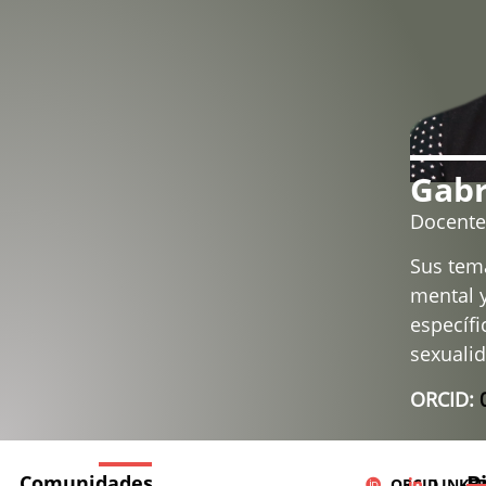
Gabr
Docente 
Sus tema
mental y
específi
sexualid
ORCID:
B
Comunidades
ORCID
LINKE