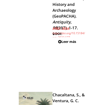
History and
Archaeology
(GeoPACHA).
Antiquity,
98
(397), 1-17.
AÑO:
2024
https://doi.org/10.15184/
DOI:
aqy.2023.177
Leer más
Chacaltana, S., &
Ventura, G. C.