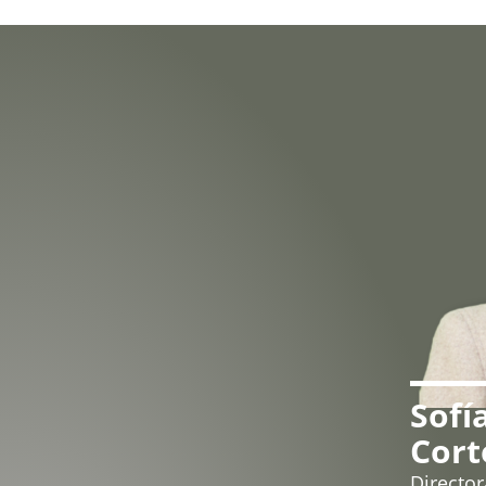
Sofí
Cort
Directo