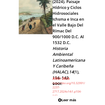
(2024). Paisaje
Hídrico y Ciclos
Hidrosociales
Ichsma e Inca en
el Valle Bajo Del
Rímac Del
900/1000 D.C. Al
1532 D.C.
Historia
Ambiental
Latinoamericana
Y Caribeña
(HALAC),14
(1),
104–142.
AÑO:
2024
https://doi.org/10.32991/
DOI:
2237-
2717.2024v14i1.p104-
142
Leer más