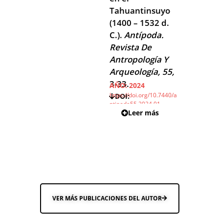
Tahuantinsuyo
(1400 – 1532 d.
C.).
Antípoda.
Revista De
Antropología Y
Arqueología, 55,
3-33.
AÑO:
2024
https://doi.org/10.7440/a
DOI:
ntipoda55.2024.01
Leer más
VER MÁS PUBLICACIONES DEL AUTOR