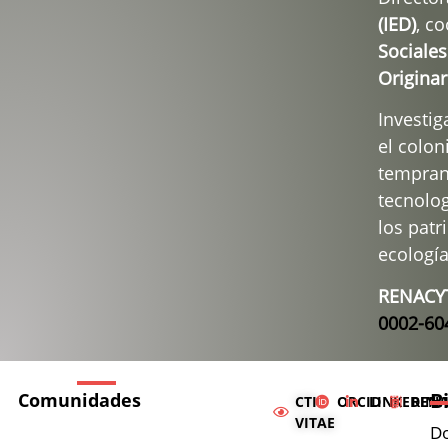
(IED)
, c
Sociale
Originar
Investig
el colon
temprano
tecnolog
los patr
ecología
RENACYT
0002-60
B
Comunidades
CTI
ORCID
LINKEDIN
RENA
VITAE
D
#EA4E4A