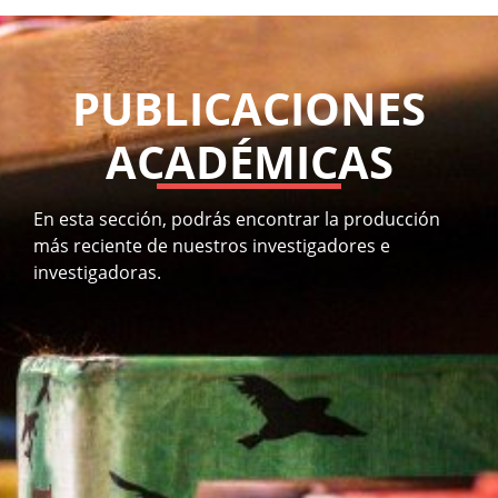
Subir
PUBLICACIONES
ACADÉMICAS
Subir
Subir
Subir
En esta sección, podrás encontrar la
producción
más reciente
de nuestros investigadores e
investigadoras
.