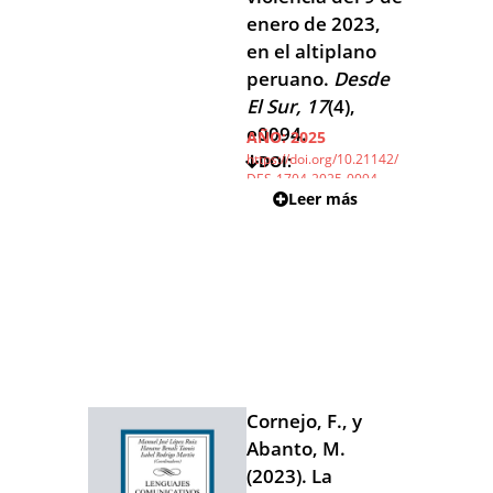
enero de 2023,
en el altiplano
peruano.
Desde
El Sur, 17
(4),
e0094.
AÑO:
2025
https://doi.org/10.21142/
DOI:
DES-1704-2025-0094
Leer más
Cornejo, F., y
Abanto, M.
(2023). La