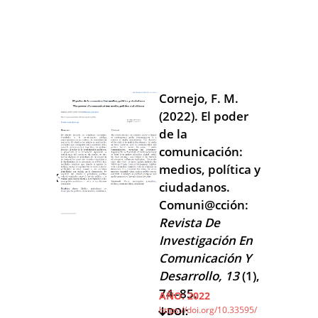
Cornejo, F. M.
(2022). El poder
de la
comunicación:
medios, política y
ciudadanos.
Comuni@cción:
Revista De
Investigación En
Comunicación Y
Desarrollo, 13
(1),
74–85.
AÑO:
2022
https://doi.org/10.33595/
DOI: