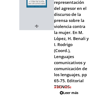
representación
del agresor en el
discurso de la
prensa sobre la
violencia contra
la mujer. En M.
López, H. Benali y
I. Rodrigo
(Coord.),
Lenguajes
comunicativos y
comunicación de
los lenguajes, pp
65-75. Editorial
TECNOS.
AÑO:
2023
Leer más