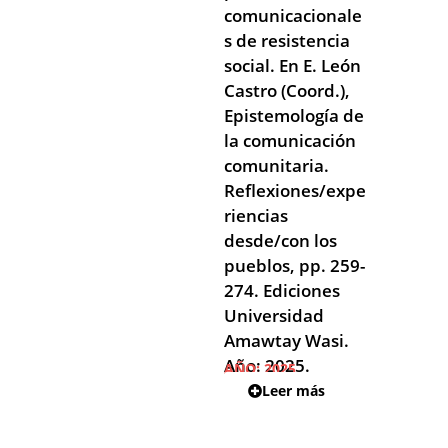
comunicacionale
s de resistencia
social. En E. León
Castro (Coord.),
Epistemología de
la comunicación
comunitaria.
Reflexiones/expe
riencias
desde/con los
pueblos, pp. 259-
274. Ediciones
Universidad
Amawtay Wasi.
Año: 2025.
AÑO:
2025
Leer más