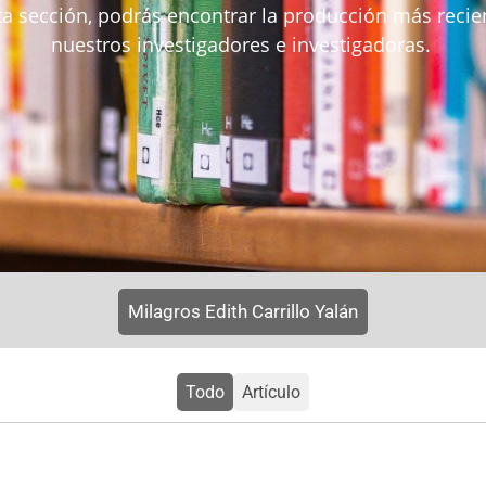
ta sección, podrás encontrar la
producción
más recie
nuestros investigadores e investigadoras
.
Milagros Edith Carrillo Yalán
Todo
Artículo