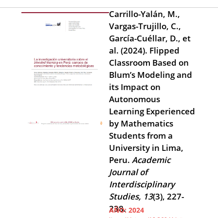
Carrillo-Yalán, M.,
Vargas-Trujillo, C.,
García-Cuéllar, D., et
al. (2024). Flipped
Classroom Based on
Blum’s Modeling and
its Impact on
Autonomous
Learning Experienced
by Mathematics
Students from a
University in Lima,
Peru.
Academic
Journal of
Interdisciplinary
Studies, 13
(3), 227-
238.
AÑO:
2024