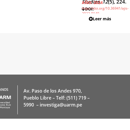
Studies, 12
(5), 224.
AÑO:
2024
https://doi.org/10.36941/ajis-
DOI:
2023-0140
Leer más
ANOS
Av. Paso de los Andes 970,
Pueblo Libre – Telf: (511) 719 –
5990 – investiga@uarm.pe