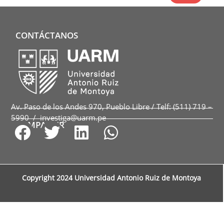
CONTÁCTANOS
Subir
Subir
Subir
Av. Paso de los Andes 970, Pueblo Libre / Telf: (511) 719 –
5990 / investiga@uarm.pe
COMPARTIR
Copyright 2024 Universidad Antonio Ruiz de Montoya