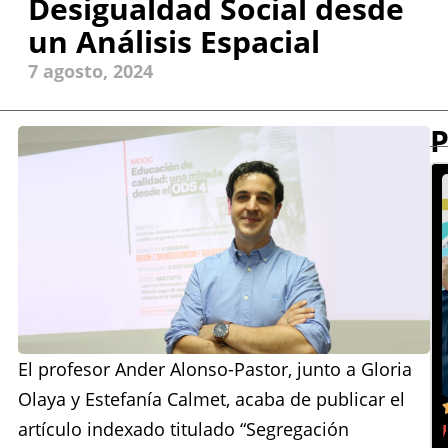
Desigualdad Social desde
un Análisis Espacial
7 agosto, 2024
P
El profesor Ander Alonso-Pastor, junto a Gloria
Olaya y Estefanía Calmet, acaba de publicar el
artículo indexado titulado “Segregación