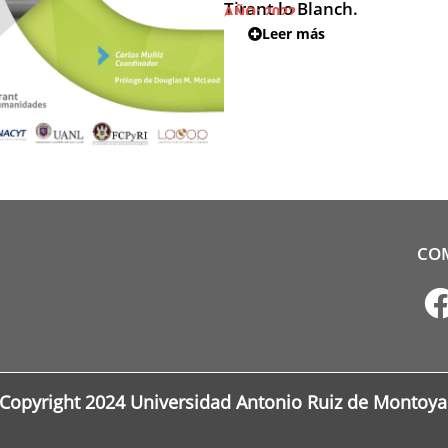
Tirant lo Blanch.
AÑO:
2022
Leer más
CO
Copyright 2024 Universidad Antonio Ruiz de Montoya