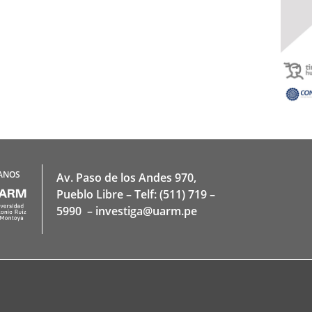
ANOS
Av. Paso de los Andes 970,
Pueblo Libre – Telf: (511) 719 –
5990 – investiga@uarm.pe