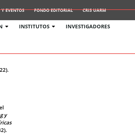
 Y EVENTOS
FONDO EDITORIAL
CRIS UARM
N
INSTITUTOS
INVESTIGADORES
22).
el
g y
ricas
2).