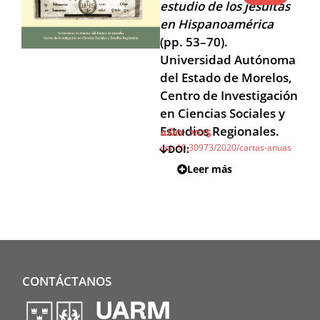
estudio de los jesuitas
en Hispanoamérica
(pp. 53–70).
Universidad Autónoma
del Estado de Morelos,
Centro de Investigación
en Ciencias Sociales y
Estudios Regionales.
AÑO:
2025
Subir
Subir
Subir
doi: 10.30973/2020/cartas-anuas
DOI:
Leer más
CONTÁCTANOS