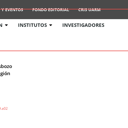
 Y EVENTOS
FONDO EDITORIAL
CRIS UARM
N
INSTITUTOS
INVESTIGADORES
Esbozo
igión
9.a02