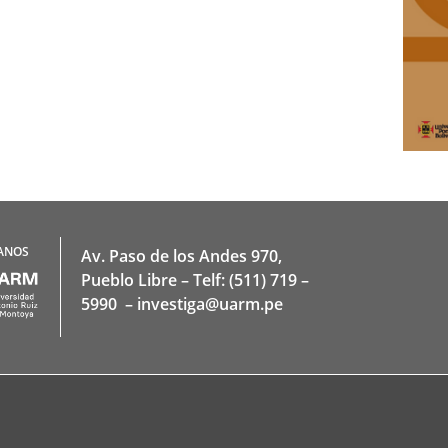
ANOS
Av. Paso de los Andes 970,
Pueblo Libre – Telf: (511) 719 –
5990 – investiga@uarm.pe