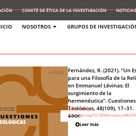
ACIÓN
COMITÉ DE ÉTICA DE LA INVESTIGACIÓN
NOTICIAS
NICIO
NOSOTROS
GRUPOS DE INVESTIGACIÓ
Fernández, R. (2021). “Un 
para una Filosofía de la Rel
en Emmanuel Lévinas: El
surgimiento de la
hermenéutica”. Cuestiones
Teológicas, 48(109), 17–31.
AÑO:
2021
https://doi.org/10.18566/cueteo.v48n10
DOI:
Leer más