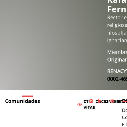
Fern
Rector e
religiosa
filosofía
ignacian
Miembro
Originar
RENACYT
0002-46
B
Comunidades
CTI
ORCID
LINKEDIN
RENA
VITAE
Do
#EA4E4A
C
Fi