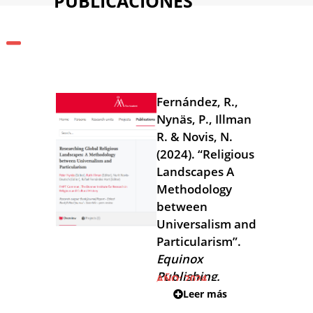
PUBLICACIONES
Fernández, R.,
Nynäs, P., Illman
R. & Novis, N.
(2024). “Religious
Landscapes A
Methodology
between
Universalism and
Particularism”.
Equinox
Publishing.
AÑO:
2024
Leer más