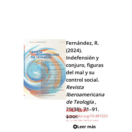
Fernández, R.
(2024).
Indefensión y
conjuro, figuras
del mal y su
control social.
Revista
Iberoamericana
de Teología
,
20(38), 71–91.
AÑO:
2024
https://doi.org/10.48102/r
DOI:
ibet.20.38.2024.341
Leer más