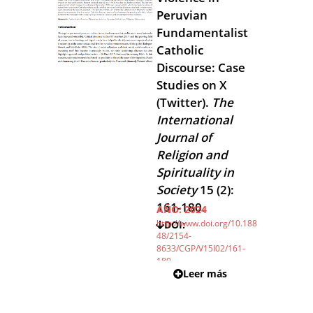
Peruvian
Fundamentalist
Catholic
Discourse: Case
Studies on X
(Twitter).
The
International
Journal of
Religion and
Spirituality in
Society
15 (2):
161-180.
AÑO:
2024
http://www.doi.org/10.188
DOI:
48/2154-
8633/CGP/V15I02/161-
180
Leer más