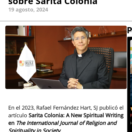
sobre Sarita Colonia
19 agosto, 2024
P
En el 2023, Rafael Fernández Hart, SJ publicó el
artículo
Sarita Colonia: A New Spiritual Writing
en
The International Journal of Religion and
Spirituality in Society
.