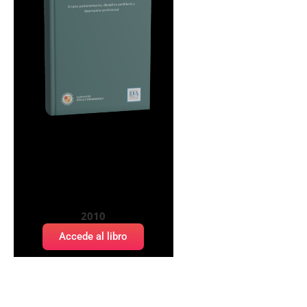
Estudios sobre el Congreso
Peruano: Grupos
parlamentarios, disciplina
partidaria y desempeño
profesional
2010
Accede al libro