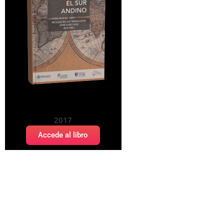
Migración haitiana hacia el
Sur andino
2017
Accede al libro