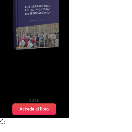
Migraciones en la triple
frontera andina: Bolivia,
Chile y Perú: desafíos
persistentes y
oportunidades
estructurales
2016
Accede al libro