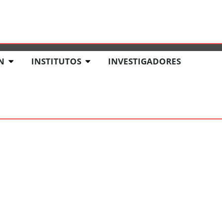
 Y EVENTOS
FONDO EDITORIAL
CRIS UARM
N
INSTITUTOS
INVESTIGADORES