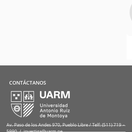
CONTÁCTANOS
Av. Paso de los Andes 970, Pueblo Libre / Telf: (511) 719 –
5990 / investiga@uarm.pe