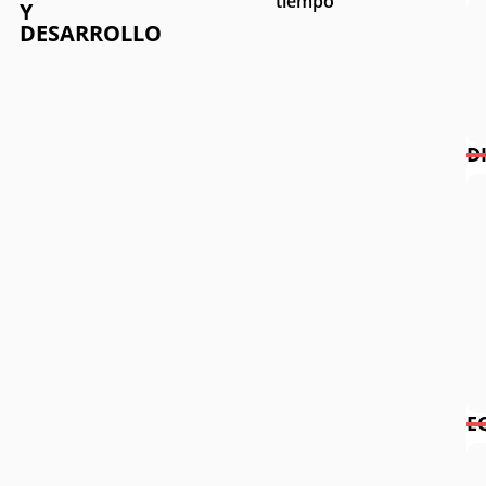
tiempo
Y
DESARROLLO
D
E