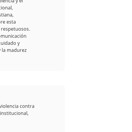
lencia y el
cional,
stiana,
re esta
 respetuosos.
comunicación
cuidado y
y la madurez
violencia contra
institucional,