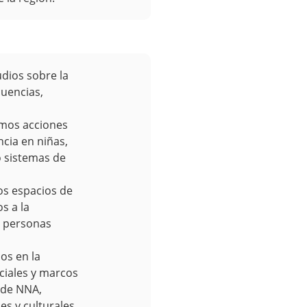
ios sobre la
cuencias,
mos acciones
ncia en niñas,
 sistemas de
 espacios de
s a la
on personas
os en la
ciales y marcos
 de NNA,
es y culturales