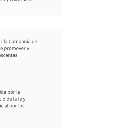
r la Compañía de
 de promover y
escentes.
ida por la
io de la fe y
cial por los