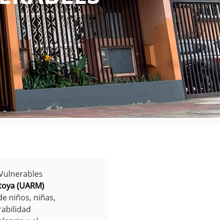
 Vulnerables
ntoya (UARM)
de niños, niñas,
rabilidad