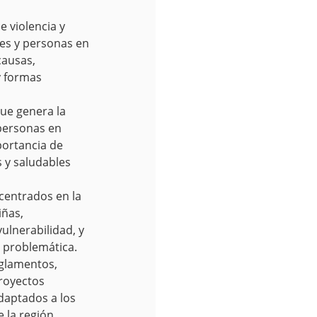
e violencia y
tes y personas en
causas,
y formas
que genera la
 personas en
portancia de
 y saludables
centrados en la
iñas,
ulnerabilidad, y
a problemática.
eglamentos,
proyectos
adaptados a los
 la región.