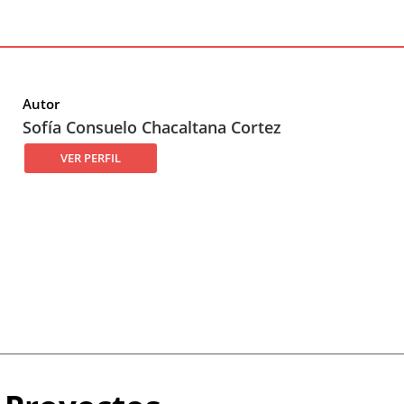
Autor
Autor
Sofía Consuelo Chacaltana Cortez
VER PERFIL
Subir
Subir
Subir
Subir