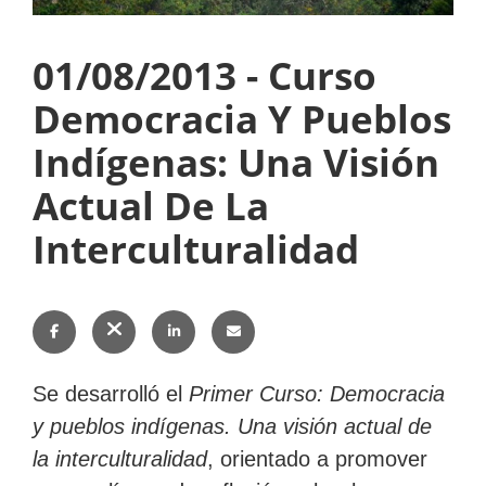
01/08/2013 -
Curso
Subir
Democracia Y Pueblos
Indígenas: Una Visión
Actual De La
Subir
Subir
Subir
Interculturalidad
Compartir
Compartir
Compartir
Enviar
Se desarrolló el
Primer Curso: Democracia
en
en
en
esto
y pueblos indígenas. Una visión actual de
la interculturalidad
, orientado a promover
Facebook
Twitter
LinkedIn
por