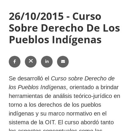
26/10/2015 -
Curso
Subir
Sobre Derecho De Los
Pueblos Indígenas
Subir
Subir
Subir
Compartir
Compartir
Compartir
Enviar
Se desarrolló el
Curso sobre Derecho de
en
en
en
esto
los Pueblos Indígenas
, orientado a brindar
herramientas de análisis teórico-jurídico en
Facebook
Twitter
LinkedIn
por
torno a los derechos de los pueblos
correo
indígenas y su marco normativo en el
electrónico
sistema de la OIT. El curso abordó tanto
los aspectos conceptuales como las