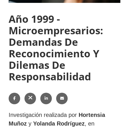
Año 1999 -
Subir
Microempresarios:
Demandas De
Reconocimiento Y
Subir
Subir
Subir
Dilemas De
Responsabilidad
Compartir
Compartir
Compartir
Enviar
Investigación realizada por
Hortensia
en
en
en
esto
Muñoz
y
Yolanda Rodríguez
, en