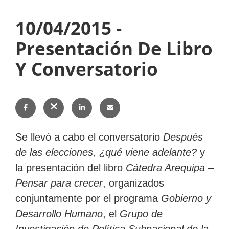
10/04/2015 -
Subir
Presentación De Libro
Y Conversatorio
Subir
Subir
Subir
Compartir
Compartir
Compartir
Enviar
Se llevó a cabo el conversatorio
Después
en
en
en
esto
de las elecciones, ¿qué viene adelante?
y
la presentación del libro
Cátedra Arequipa –
Facebook
Twitter
LinkedIn
por
Pensar para crecer
, organizados
correo
conjuntamente por el programa
Gobierno y
electrónico
Desarrollo Humano
, el
Grupo de
Investigación de Política Subnacional de la