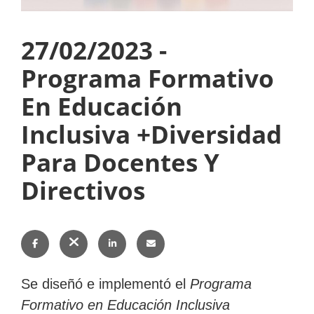
27/02/2023 -
Subir
Programa Formativo
En Educación
Inclusiva +Diversidad
Subir
Subir
Subir
Para Docentes Y
Directivos
Compartir
Compartir
Compartir
Enviar
Se diseñó e implementó el
Programa
en
en
en
esto
Formativo en Educación Inclusiva