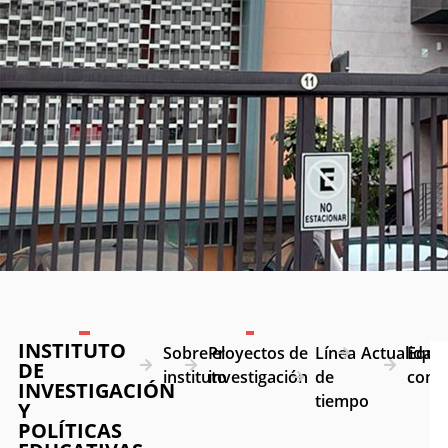
INSTITUTO
Sobre el
Proyectos de
Línea
Actualidad
Equip
DE
instituto
investigación
de
cont
INVESTIGACIÓN
tiempo
Y
POLÍTICAS