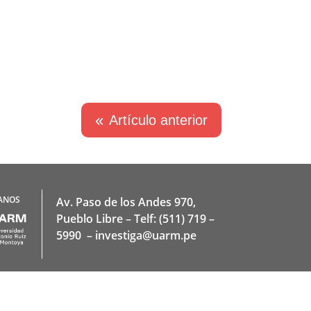
Artículo anterior
ANOS
Av. Paso de los Andes 970,
Pueblo Libre – Telf: (511) 719 –
5990 – investiga@uarm.pe