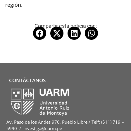
región.
Compartir esta noticia con:
CONTÁCTANOS
Av. Paso de los Andes 970, Pueblo Libre / Telf: (511) 719 –
5990 / investiga@uarm.pe